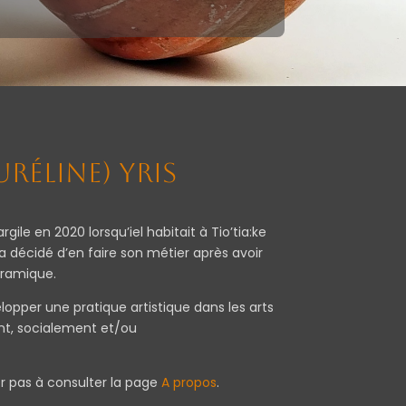
uréline) Yris
gile en 2020 lorsqu’iel habitait à Tio’tia:ke
a décidé d’en faire son métier après avoir
éramique.
opper une pratique artistique dans les arts
ent, socialement et/ou
er pas à consulter la page
A propos
.